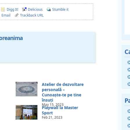
Digg It!
Delicious
Stumble it
Email
Trackback URL
oreanima
C
Atelier de dezvoltare
personală –
Cunoaște-te pe tine
P
însuți
May 15, 2023
Playwall la Master
Sport
Feb 21, 2023