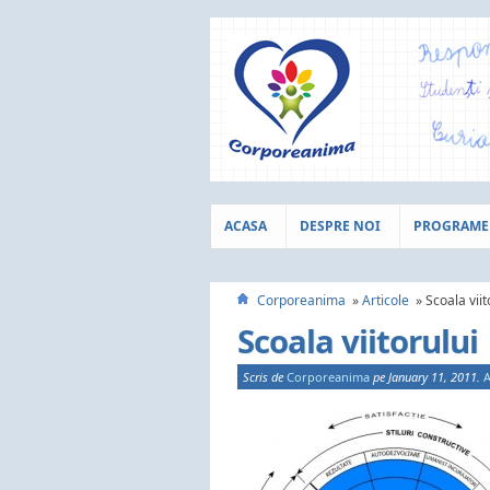
ACASA
DESPRE NOI
PROGRAME
Corporeanima
Articole
Scoala viit
Scoala viitorului
Scris de
Corporeanima
pe January 11, 2011.
A