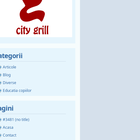
ategorii
Articole
Blog
Diverse
Educatia copiilor
agini
#3481 (no title)
Acasa
Contact