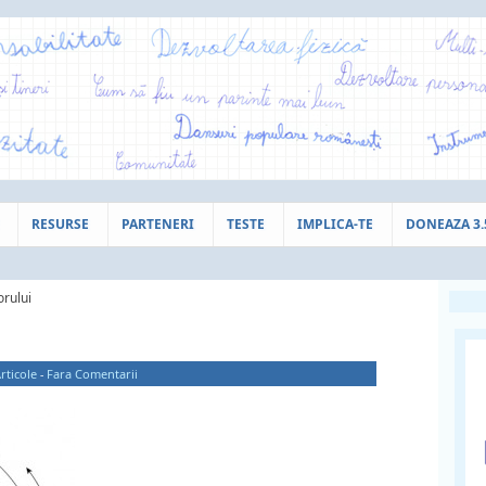
RESURSE
PARTENERI
TESTE
IMPLICA-TE
DONEAZA 3
orului
rticole
-
Fara Comentarii