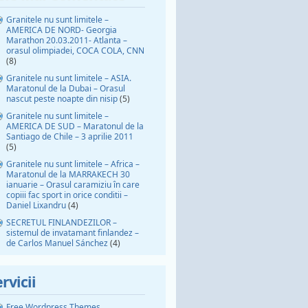
Granitele nu sunt limitele –
AMERICA DE NORD- Georgia
Marathon 20.03.2011- Atlanta –
orasul olimpiadei, COCA COLA, CNN
(8)
Granitele nu sunt limitele – ASIA.
Maratonul de la Dubai – Orasul
nascut peste noapte din nisip
(5)
Granitele nu sunt limitele –
AMERICA DE SUD – Maratonul de la
Santiago de Chile – 3 aprilie 2011
(5)
Granitele nu sunt limitele – Africa –
Maratonul de la MARRAKECH 30
ianuarie – Orasul caramiziu în care
copiii fac sport in orice conditii –
Daniel Lixandru
(4)
SECRETUL FINLANDEZILOR –
sistemul de invatamant finlandez –
de Carlos Manuel Sánchez
(4)
rvicii
Free Wordpress Themes