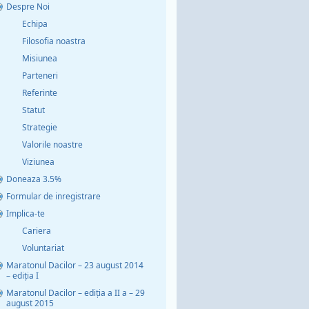
Despre Noi
Echipa
Filosofia noastra
Misiunea
Parteneri
Referinte
Statut
Strategie
Valorile noastre
Viziunea
Doneaza 3.5%
Formular de inregistrare
Implica-te
Cariera
Voluntariat
Maratonul Dacilor – 23 august 2014
– ediția I
Maratonul Dacilor – ediția a II a – 29
august 2015