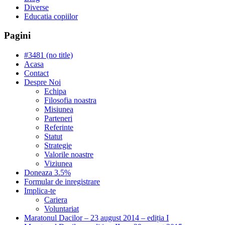
Diverse
Educatia copiilor
Pagini
#3481 (no title)
Acasa
Contact
Despre Noi
Echipa
Filosofia noastra
Misiunea
Parteneri
Referinte
Statut
Strategie
Valorile noastre
Viziunea
Doneaza 3.5%
Formular de inregistrare
Implica-te
Cariera
Voluntariat
Maratonul Dacilor – 23 august 2014 – ediția I