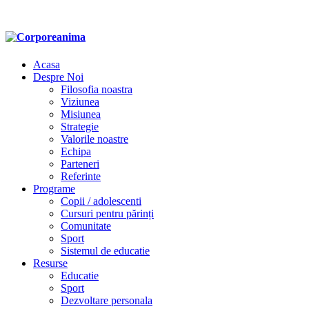
Acasa
Despre Noi
Filosofia noastra
Viziunea
Misiunea
Strategie
Valorile noastre
Echipa
Parteneri
Referinte
Programe
Copii / adolescenti
Cursuri pentru părinți
Comunitate
Sport
Sistemul de educatie
Resurse
Educatie
Sport
Dezvoltare personala