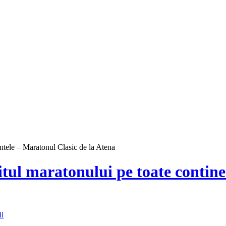
nentele – Maratonul Clasic de la Atena
ritul maratonului pe toate contin
ii