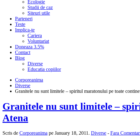
Ecologie
Studii de caz
Siteuri utile
Parteneri
Teste
Implica-te
Cariera
Voluntariat
Doneaza 3.5%
Contact
Blog
Diverse
Educatia copiilor
Corporeanima
Diverse
Granitele nu sunt limitele – spiritul maratonului pe toate conti
Granitele nu sunt limitele – spi
Atena
Scris de
Corporeanima
pe January 18, 2011.
Diverse
-
Fara Comentar