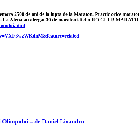
ra 2500 de ani de la lupta de la Maraton. Practic orice maratonist 
 start. La Atena au alergat 30 de maratonisti din RO CLUB MARATO
tonului.html
ch?v=VXFSwzWKdnM&feature=related
 Olimpului – de Daniel Lixandru