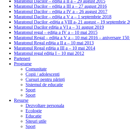
Maratonul Dacilor – ediția a II a – 29 august 2015
Maratonul Dacilor – ediția a III a – 27 august 2016
Maratonul Dacilor – ediția a IV a – 26 august 2017
Maratonul Dacilor – ediția a V a – 1 septembrie 2018
Maratonul Dacilor -ediția a VIII a- 21 august – 19 septembrie 
Maratonul Dacilor ediția a VI a – 31 august 2019
Maratonul regal – ediția a IV a – 10 mai 2015
Maratonul Regal – ediția a V a – 10 mai 2016 – aniversare 150
Maratonul Regal ediția a II a – 10 mai 2013
Maratonul Regal ediția a III a – 10 mai 2014
Maratonul regal ediția I – 10 mai 2012
Parteneri
Programe
Comunitate
Copii / adolescenti
Cursuri pentru părinți
Sistemul de educatie
Sport
Sport
Resurse
Dezvoltare personala
Ecologie
Educatie
Siteuri utile
Sport