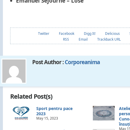
Emanuel Sejourne – Lose
Twitter
Facebook
Digg It!
Delicious
RSS
Email
Trackback URL
Post Author :
Corporeanima
Related Post(s)
Sport pentru pace
Ateli
2023
perso
May 15, 2023
Cunoa
însuț
May 15