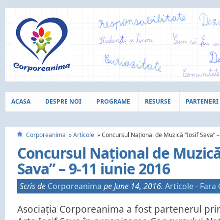
ACASA
DESPRE NOI
PROGRAME
RESURSE
PARTENERI
Corporeanima
Articole
Concursul Național de Muzică “Iosif Sava” –
Concursul Național de Muzică 
Sava” – 9-11 iunie 2016
Scris de
Corporeanima
pe June 14, 2016.
Articole
-
Fara 
Asociația Corporeanima a fost partenerul princ