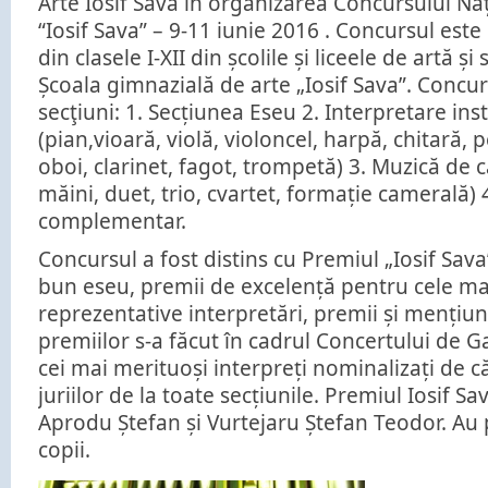
Arte Iosif Sava în organizarea Concursului Na
“Iosif Sava” – 9-11 iunie 2016 . Concursul este
din clasele I-XII din școlile și liceele de artă și
Școala gimnazială de arte „Iosif Sava”. Concu
secţiuni: 1. Secțiunea Eseu 2. Interpretare in
(pian,vioară, violă, violoncel, harpă, chitară, p
oboi, clarinet, fagot, trompetă) 3. Muzică de 
măini, duet, trio, cvartet, formație camerală) 
complementar.
Concursul a fost distins cu Premiul „Iosif Sav
bun eseu, premii de excelență pentru cele ma
reprezentative interpretări, premii și mențiu
premiilor s-a făcut în cadrul Concertului de 
cei mai merituoși interpreți nominalizați de 
juriilor de la toate secțiunile. Premiul Iosif Sav
Aprodu Ștefan și Vurtejaru Ștefan Teodor. Au 
copii.