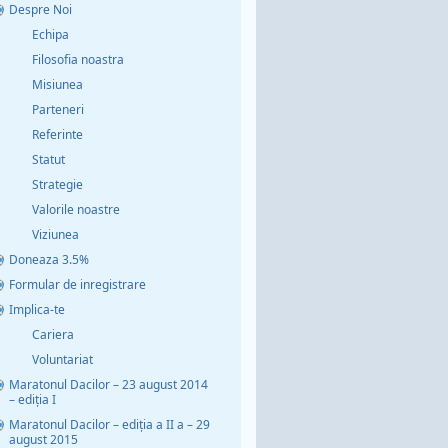
Despre Noi
Echipa
Filosofia noastra
Misiunea
Parteneri
Referinte
Statut
Strategie
Valorile noastre
Viziunea
Doneaza 3.5%
Formular de inregistrare
Implica-te
Cariera
Voluntariat
Maratonul Dacilor – 23 august 2014
– ediția I
Maratonul Dacilor – ediția a II a – 29
august 2015