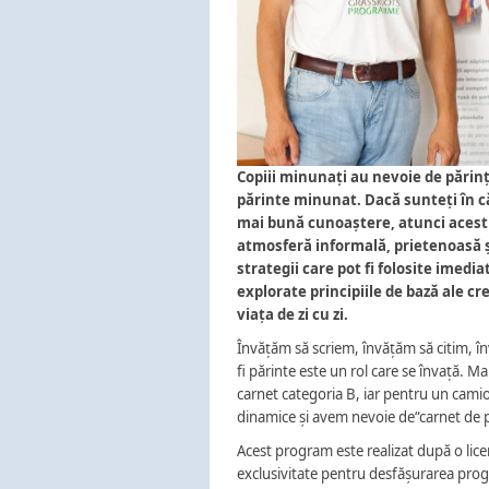
Copiii minunați au nevoie de părinț
părinte minunat. Dacă sunteți în că
mai bună cunoaștere, atunci acest 
atmosferă informală, prietenoasă și 
strategii care pot fi folosite imedi
explorate principiile de bază ale creș
viața de zi cu zi.
Învățăm să scriem, învățăm să citim, î
fi părinte este un rol care se învață.
carnet categoria B, iar pentru un cami
dinamice și avem nevoie de“carnet de pă
Acest program este realizat după o lic
exclusivitate pentru desfășurarea prog