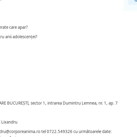
rate care apar?
ru anii adolescenței?
RE BUCUREȘTI, sector 1, intrarea Dumintru Lemnea, nr. 1, ap. 7
l Lixandru
xandru@corporeani
ma.ro tel 0722.549326 cu următoarele date: