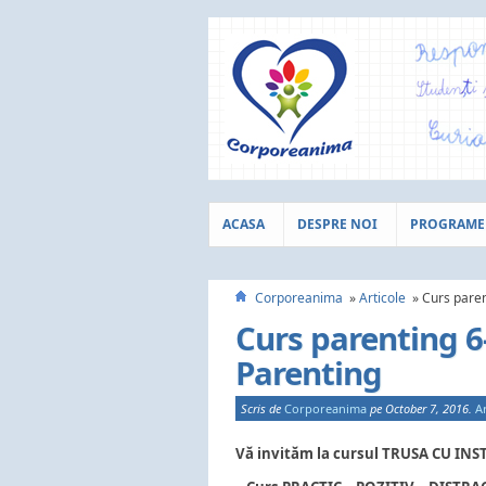
ACASA
DESPRE NOI
PROGRAME
Corporeanima
Articole
Curs paren
Curs parenting 6
Parenting
Scris de
Corporeanima
pe October 7, 2016.
Ar
Vă invităm la cursul TRUSA CU I