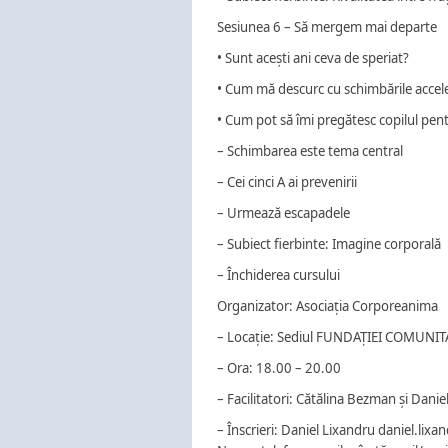
Sesiunea 6 – Să mergem mai departe
• Sunt acești ani ceva de speriat?
• Cum mă descurc cu schimbările accele
• Cum pot să îmi pregătesc copilul pent
– Schimbarea este tema central
– Cei cinci A ai prevenirii
– Urmează escapadele
– Subiect fierbinte: Imagine corporală
– Închiderea cursului
Organizator: Asociația Corporeanima
– Locație: Sediul FUNDAȚIEI COMUNITA
– Ora: 18.00 – 20.00
– Facilitatori: Cătălina Bezman și Danie
– Înscrieri: Daniel Lixandru daniel.li