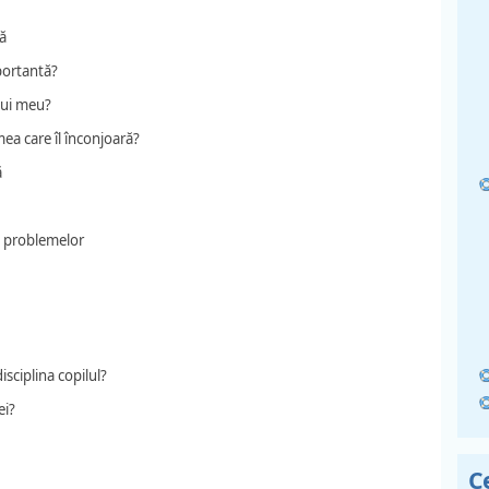
lă
portantă?
lui meu?
mea care îl înconjoară?
ă
a problemelor
sciplina copilul?
ei?
C