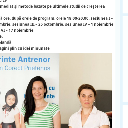
CTIV
e imediat şi metode bazate pe ultimele studii de creşterea
 ore, după orele de program, orele 18.00-20.00. sesiunea I –
mbrie, sesiunea III – 25 octombrie, sesiunea IV – 1 noiembrie,
 VI – 17 noiembrie.
e.
elandă
agini plin cu idei minunate