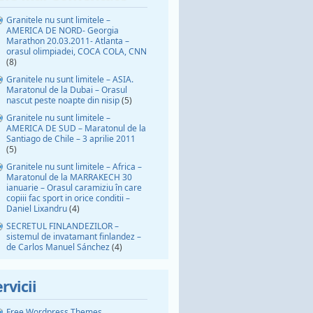
Granitele nu sunt limitele –
AMERICA DE NORD- Georgia
Marathon 20.03.2011- Atlanta –
orasul olimpiadei, COCA COLA, CNN
(8)
Granitele nu sunt limitele – ASIA.
Maratonul de la Dubai – Orasul
nascut peste noapte din nisip
(5)
Granitele nu sunt limitele –
AMERICA DE SUD – Maratonul de la
Santiago de Chile – 3 aprilie 2011
(5)
Granitele nu sunt limitele – Africa –
Maratonul de la MARRAKECH 30
ianuarie – Orasul caramiziu în care
copiii fac sport in orice conditii –
Daniel Lixandru
(4)
SECRETUL FINLANDEZILOR –
sistemul de invatamant finlandez –
de Carlos Manuel Sánchez
(4)
rvicii
Free Wordpress Themes