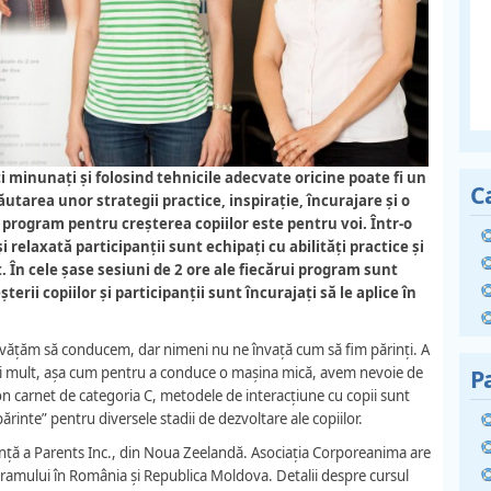
i minunați și folosind tehnicil
e adecvate oricine poate fi un
C
utarea unor strategii practice, inspirație, încurajare și o
program pentru creșterea copiilor este pentru voi. Într-o
relaxată participanții sunt echipați cu abilități practice și
at. În cele șase sesiuni de 2 ore ale fiecărui program sunt
terii copiilor și participanții sunt încurajați să le aplice în
nvățăm să conducem, dar nimeni nu ne învață cum să fim părinți. A
 Mai mult, așa cum pentru a conduce o mașina mică, avem nevoie de
P
on carnet de categoria C, metodele de interacțiune cu copii sunt
rinte” pentru diversele stadii de dezvoltare ale copiilor.
ență a Parents Inc., din Noua Zeelandă. Asociația Corporeanima are
ramului în România și Republica Moldova. Detalii despre cursul