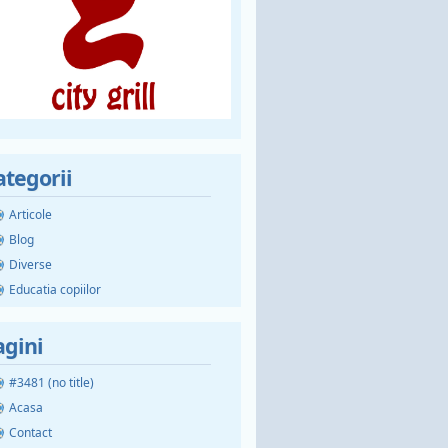
ategorii
Articole
Blog
Diverse
Educatia copiilor
agini
#3481 (no title)
Acasa
Contact