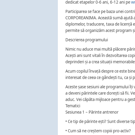
dedicat etapelor 0-6 ani, 6-12 ani pe
w
Participarea se face pe baza unei contr
CORPOREANIMA. Această sumă ajută asoc
diplomelor, traducere, taxa de licență
permite să organizăm acest program și 
Descrierea programului
Nimic nu aduce mai multă plăcere părinț
Acești ani sunt vitali în dezvoltarea co
deprinderi și a crea situații memorabile
Acum copilul învață despre ce este bine 
interesat de ceea ce gândești tu, ca și p
Aceste șase sesiuni ale programului îți v
a deveni părintele care dorești să fii. Ve
aduc. Vei căpăta mijloace pentru a gest
Tematici
Sesiunea 1 – Părinte antrenor
• Ce tip de părinte ești? Sunt diverse ti
• Cum să ne creștem copiii pro-activ?