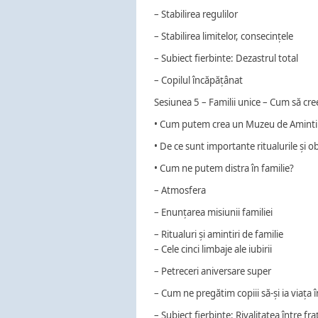
– Stabilirea regulilor
– Stabilirea limitelor, consecințele
– Subiect fierbinte: Dezastrul total
– Copilul încăpățânat
Sesiunea 5 – Familii unice – Cum să cree
• Cum putem crea un Muzeu de Amintir
• De ce sunt importante ritualurile și ob
• Cum ne putem distra în familie?
– Atmosfera
– Enunțarea misiunii familiei
– Ritualuri și amintiri de familie
– Cele cinci limbaje ale iubirii
– Petreceri aniversare super
– Cum ne pregătim copiii să-și ia viața î
– Subiect fierbinte: Rivalitatea între fraț