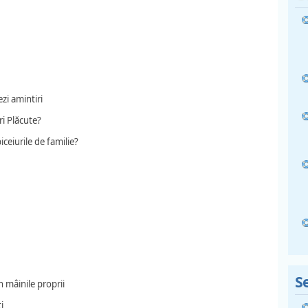
zi amintiri
i Plăcute?
iceiurile de familie?
Se
n mâinile proprii
i