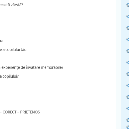
această vârstă?
ui
 a copilului tău
in experiențe de învățare memorabile?
 copilului?
M – CORECT – PRIETENOS