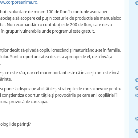
ww.corporeanima.ro.
ibuții voluntare de minim 100 de Ron în conturile asociației
iația să acopere cel puțin costurile de producție ale manualelor,
 etc.. Noi recomandăm o contribuție de 200 de Ron, care ne va
în grupuri vulnerabile unde programul este gratuit.
ilor decât să-și vadă copilul crescând și maturizându-se în familie.
pilului. Sunt o oportunitatea de a sta aproape de el, de a învăța
.
și ce este rău, dar cel mai important este că în acești ani este încă
ărinte.
a pune la dispoziție abilitățile și strategiile de care ai nevoie pentru
i conștientiza oportunitățile și provocările pe care anii copilăriei îi
iona provocările care apar.
pologii de părinți?