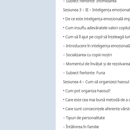
– Subiect fierbinte: Intimidarea
Sesiunea 3 – IE – Inteligența emoționa
• De ce este inteligența emoțională im
• Cum insuflu adevăratele valori copilu
• Cum să îl ajut pe copil să înțeleagă lu
– Introducere în inteligența emoțional
– Socializarea cu copiii noștri
– Momentul de învățat și de rezolvare
– Subiect fierbinte: Furia
Sesiunea 4 – Cum să organizezi haosul
• Cum pot organiza haosul?
• Care este cea mai bună metodă de a di
• Care sunt consecințele aferente vârst
– Tipuri de personalitate
– Întâlnirea în familie