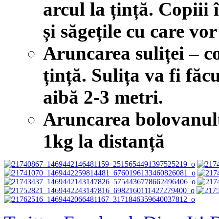
arcul la țință. Copiii 
și săgețile cu care vor
Aruncarea suliței – co
țință. Sulița va fi făc
aibă 2-3 metri.
Aruncarea bolovanulu
1kg la distanță