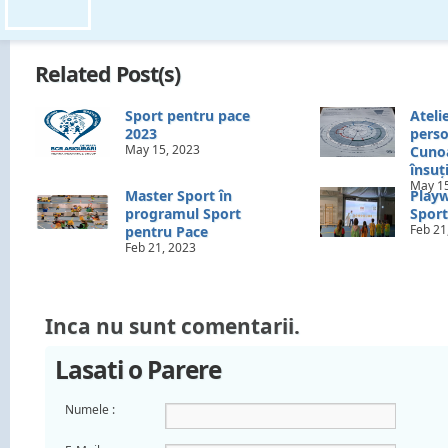
Related Post(s)
Sport pentru pace
Ateli
2023
perso
May 15, 2023
Cunoa
însuț
May 15
Master Sport în
Playw
programul Sport
Sport
Feb 21
pentru Pace
Feb 21, 2023
Inca nu sunt comentarii.
Lasati o Parere
Numele :