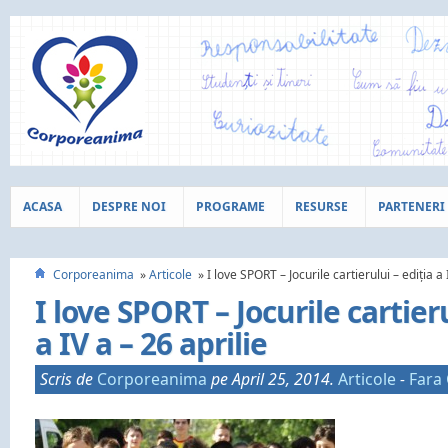
ACASA
DESPRE NOI
PROGRAME
RESURSE
PARTENERI
Corporeanima
Articole
I love SPORT – Jocurile cartierului – ediția a 
I love SPORT – Jocurile cartieru
a IV a – 26 aprilie
Scris de
Corporeanima
pe April 25, 2014.
Articole
-
Fara