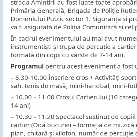
strada Amintirii au fost luate toate aprobări
Primăria Generală, Brigada de Poliție Rutie
Domeniului Public sector 1. Siguranța și pro
va fi asigurată de Poliția Comunitară și cel 
În cadrul evenimentului au mai avut numer
instrumentiști și trupa de percuție a cartie
formată din copii cu vârste de 7-14 ani.
Programul
pentru acest eveniment a fost 
– 8.30-10.00 Înscriere cros + Activități spor
șah, tenis de masă, mini-handbal, mini-fotb
– 10.00 – 11.00 Crosul Cartierului (10 catego
14 ani)
– 10.30 – 11.20 Spectacol susținut de copiii
cartier (Odă bucuriei – formația de muzică c
pian, chitară și xilofon, număr de percuție