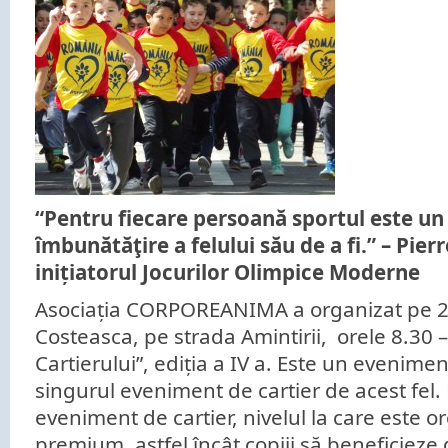
“Pentru fiecare persoan
ă
sportul este un 
îmbunătăţire a felului său de a fi.” – Pier
inițiatorul Jocurilor Olimpice Moderne
Asociația CORPOREANIMA a organizat pe 26 a
Costeasca, pe strada Amintirii, orele 8.30 –
Cartierului”, ediția a IV a. Este un evenime
singurul eveniment de cartier de acest fel.
eveniment de cartier, nivelul la care este o
premium, astfel încât copiii să beneficieze