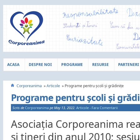
ACASA
DESPRE NOI
PROGRAME
RESURSE
PARTENERI
Corporeanima
Articole
Programe pentru școli și grădinițe
Programe pentru școli și grădi
Scris de
Corporeanima
pe May 13, 2022.
Articole
-
Fara Comentarii
Asociația Corporeanima rea
și tineri din anul 2010: ses