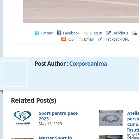
Twitter
Facebook
Digg It!
Delicious
RSS
Email
Trackback URL
Post Author :
Corporeanima
Related Post(s)
Sport pentru pace
Ateli
2023
perso
May 15, 2023
Cunoa
însuț
May 15
Master Sport în
Playw