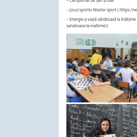
– Campionat de șah școlar
– Jocul sportiv Master sport ( https:/
– Energie și viață sănătoasă la înălțim
sanatoasa-la-inaltime/)