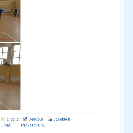
Digg It!
Delicious
Stumble it
Email
Trackback URL