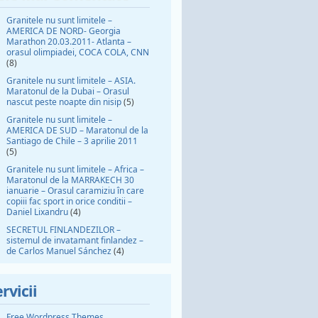
Granitele nu sunt limitele –
AMERICA DE NORD- Georgia
Marathon 20.03.2011- Atlanta –
orasul olimpiadei, COCA COLA, CNN
(8)
Granitele nu sunt limitele – ASIA.
Maratonul de la Dubai – Orasul
nascut peste noapte din nisip
(5)
Granitele nu sunt limitele –
AMERICA DE SUD – Maratonul de la
Santiago de Chile – 3 aprilie 2011
(5)
Granitele nu sunt limitele – Africa –
Maratonul de la MARRAKECH 30
ianuarie – Orasul caramiziu în care
copiii fac sport in orice conditii –
Daniel Lixandru
(4)
SECRETUL FINLANDEZILOR –
sistemul de invatamant finlandez –
de Carlos Manuel Sánchez
(4)
rvicii
Free Wordpress Themes