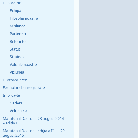
Despre Noi
Echipa
Filosofia noastra
Misiunea
Parteneri
Referinte
Statut
Strategie
Valorile noastre
Viziunea
Doneaza 3.5%
Formular de inregistrare
Implica-te
Cariera
Voluntariat
Maratonul Dacilor – 23 august 2014
– ediția I
Maratonul Dacilor – ediția a II a – 29
august 2015