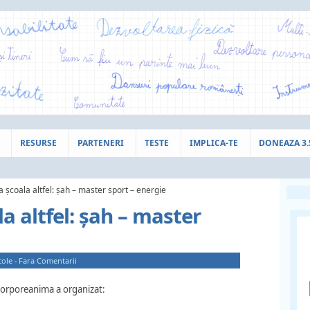
RESURSE
PARTENERI
TESTE
IMPLICA-TE
DONEAZA 3
școala altfel: șah – master sport – energie
 altfel: șah – master
cole
-
Fara Comentarii
 Corporeanima a organizat: