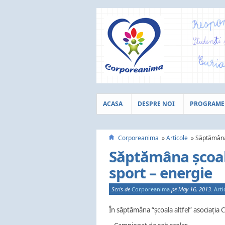
ACASA
DESPRE NOI
PROGRAME
Corporeanima
Articole
Săptămâna 
Săptămâna școala
sport – energie
Scris de
Corporeanima
pe May 16, 2013.
Arti
În săptămâna “școala altfel” asociația