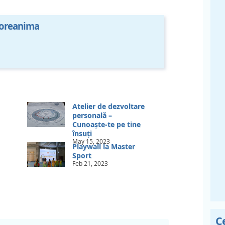
oreanima
Atelier de dezvoltare
personală –
Cunoaște-te pe tine
însuți
May 15, 2023
Playwall la Master
Sport
Feb 21, 2023
C