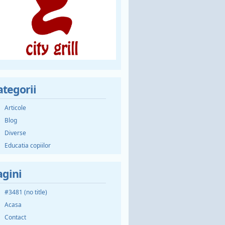
ategorii
Articole
Blog
Diverse
Educatia copiilor
agini
#3481 (no title)
Acasa
Contact